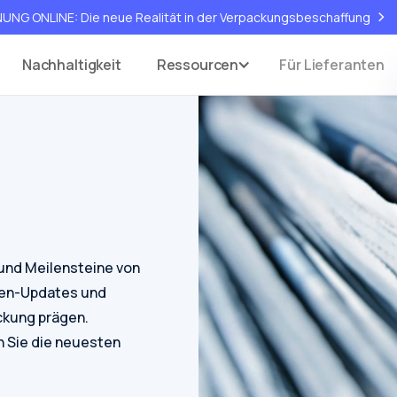
>
G ONLINE: Die neue Realität in der Verpackungsbeschaffung
Nachhaltigkeit
Ressourcen
Für Lieferanten
 und Meilensteine von
hen-Updates und
ckung prägen.
n Sie die neuesten