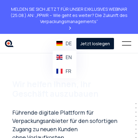
MELDEN SIE SICH JETZT FÜR UNSER EXKLUSIVES WEBINAR
(25.08.) AN: „PPWR – Wie geht es weiter? Die Zukunft des
Verpackungsmanagements“
>
DE
Jetzt loslegen
EN
FR
Wir helfen Ihnen, Ihr
Geschäft auszubauen
Führende digitale Plattform für
Verpackungsanbieter für den sofortigen
Zugang zu neuen Kunden
ohne
Vorlaufkosten.