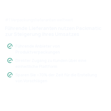
#1 Verpackungslieferanten weltweit
Führende Lieferanten nutzen Packmatic
zur Steigerung ihres Umsatzes
Führende Anbieter von
Produktverpackungen
Direkter Zugang zu Kunden über eine
einheitliche Plattform
Sparen Sie >70% der Zeit für die Erstellung
von Vorschlägen