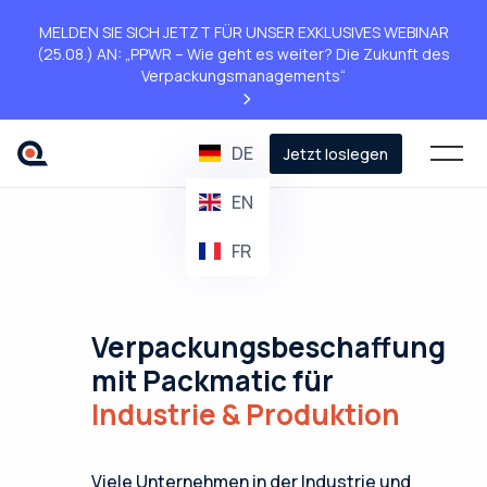
MELDEN SIE SICH JETZT FÜR UNSER EXKLUSIVES WEBINAR
(25.08.) AN: „PPWR – Wie geht es weiter? Die Zukunft des
Verpackungsmanagements“
>
DE
Jetzt loslegen
EN
FR
Verpackungsbeschaffung
mit Packmatic für
Industrie & Produktion
Viele Unternehmen in der Industrie und